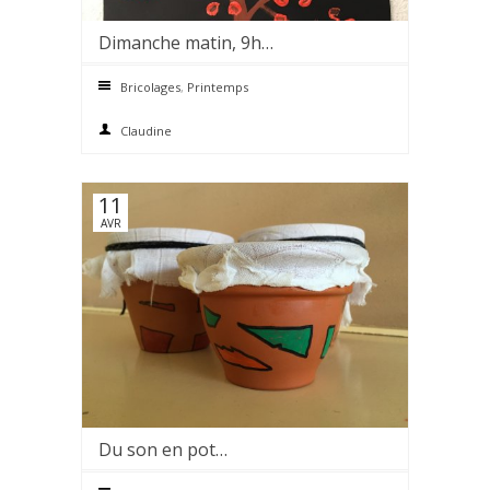
Dimanche matin, 9h…
0 comments
Bricolages
,
Printemps
Claudine
11
AVR
Du son en pot…
0 comments