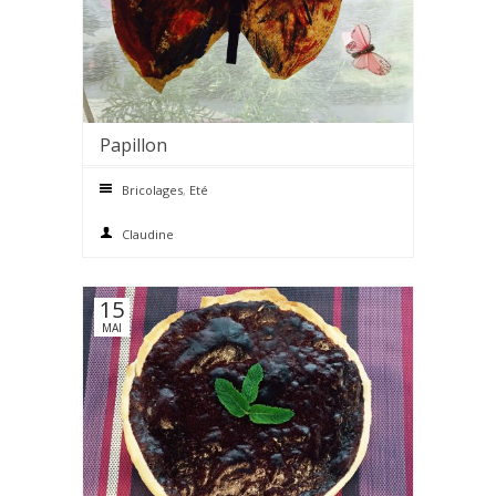
Papillon
0 comments
Bricolages
,
Eté
Claudine
15
MAI