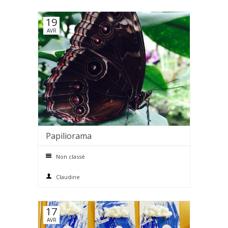
19
AVR
Papiliorama
0 comments
Non classé
Claudine
17
AVR