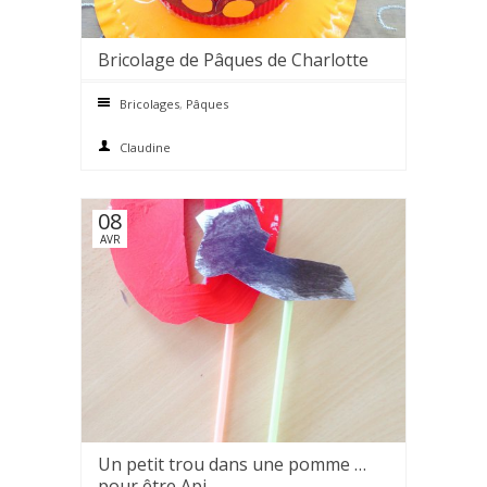
Bricolage de Pâques de Charlotte
0 comments
Bricolages
,
Pâques
Claudine
08
AVR
Un petit trou dans une pomme …
0 comments
pour être Api