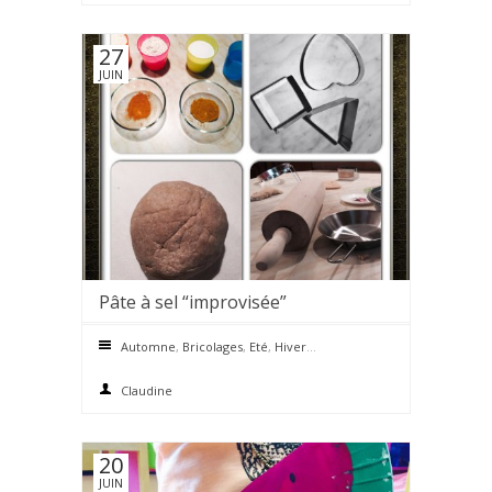
27
JUIN
Pâte à sel “improvisée”
0 comments
Automne
,
Bricolages
,
Eté
,
Hiver
,
Printemps
Claudine
20
JUIN