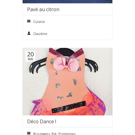
Pavé au citron
0 comments
Cuisine
Claudine
20
MAI
Déco Dance !
0 comments
Bricolages
,
Eté
,
Printemps