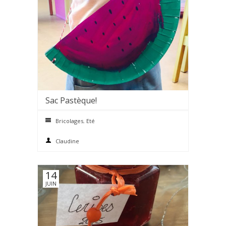
Sac Pastèque!
0 comments
Bricolages
,
Eté
Claudine
14
JUIN