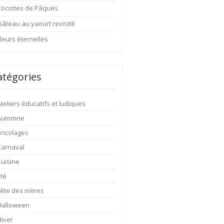
Cocottes de Pâques
Gâteau au yaourt revisité
leurs éternelles
atégories
teliers éducatifs et ludiques
Automne
Bricolages
Carnaval
Cuisine
Eté
Fête des mères
Halloween
Hiver