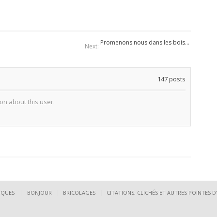
Promenons nous dans les bois…
Next:
147
posts
on about this user.
DIQUES
BONJOUR
BRICOLAGES
CITATIONS, CLICHÉS ET AUTRES POINTES