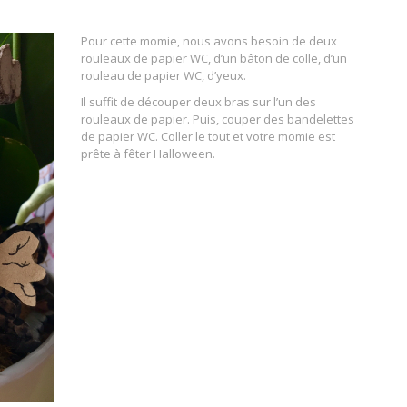
Pour cette momie, nous avons besoin de deux
rouleaux de papier WC, d’un bâton de colle, d’un
rouleau de papier WC, d’yeux.
Il suffit de découper deux bras sur l’un des
rouleaux de papier. Puis, couper des bandelettes
de papier WC. Coller le tout et votre momie est
prête à fêter Halloween.