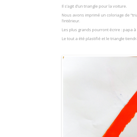
Il s’agit d’un triangle pour la voiture.
Nous avons imprimé un coloriage de “tria
l’intérieur.
Les plus grands pourront écrire : papa à
Le tout a été plastifié et le triangle tiend