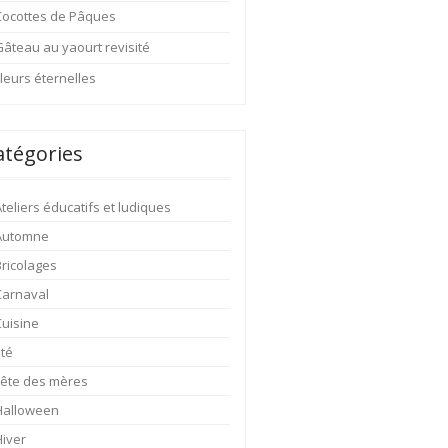
Cocottes de Pâques
Gâteau au yaourt revisité
leurs éternelles
atégories
teliers éducatifs et ludiques
Automne
Bricolages
Carnaval
Cuisine
Eté
Fête des mères
Halloween
Hiver