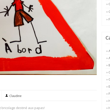
F
C
A
Claudine
tit bricolage destiné aux papas!