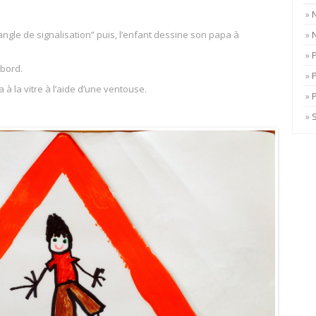
ngle de signalisation” puis, l’enfant dessine son papa à
 bord.
ra à la vitre à l’aide d’une ventouse.
P