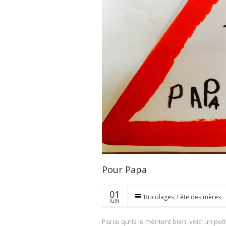
Pour Papa
01
Bricolages
,
Fête des mères
JUIN
Parce qu’ils le méritent bien, voici un pe